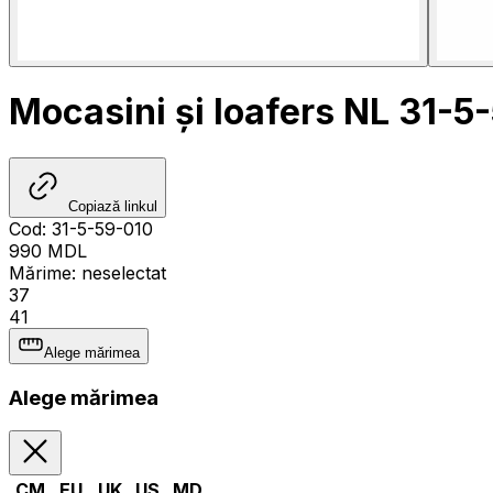
Mocasini și loafers NL 31-5
Copiază linkul
Cod
:
31-5-59-010
990
MDL
Mărime
:
neselectat
37
41
Alege mărimea
Alege mărimea
CM
EU
UK
US
MD