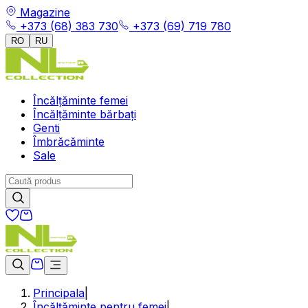
Magazine
+373 (68) 383 730
+373 (69) 719 780
RO
RU
Încălțăminte femei
Încălțăminte bărbați
Genti
Îmbrăcăminte
Sale
Principala
|
Încălțăminte pentru femei
|