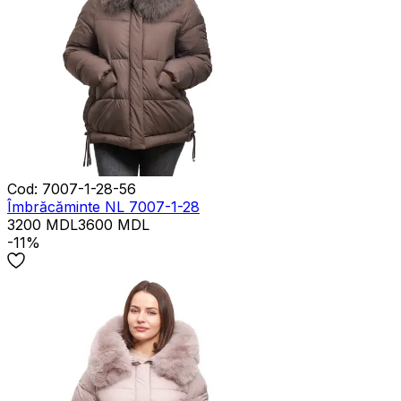
Cod
:
7007-1-28-56
Îmbrăcăminte NL 7007-1-28
3200
MDL
3600
MDL
-11%