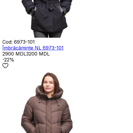
Cod
:
6973-101
Îmbrăcăminte NL 6973-101
2900
MDL
3200
MDL
-22%