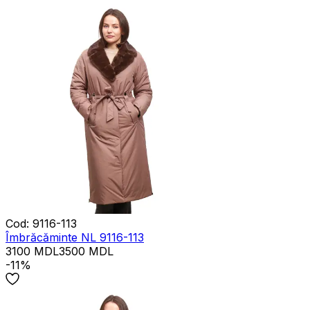
Cod
:
9116-113
Îmbrăcăminte NL 9116-113
3100
MDL
3500
MDL
-11%