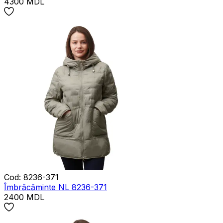
4300
MDL
Cod
:
8236-371
Îmbrăcăminte NL 8236-371
2400
MDL