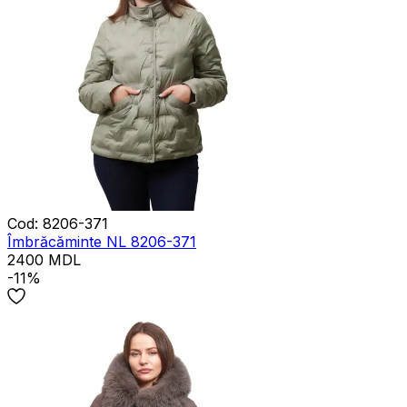
Cod
:
8206-371
Îmbrăcăminte NL 8206-371
2400
MDL
-11%