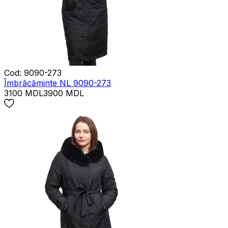
Cod
:
9090-273
Îmbrăcăminte NL 9090-273
3100
MDL
3900
MDL