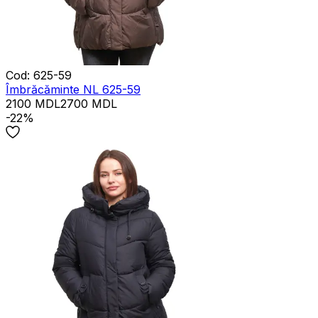
Cod
:
625-59
Îmbrăcăminte NL 625-59
2100
MDL
2700
MDL
-22%