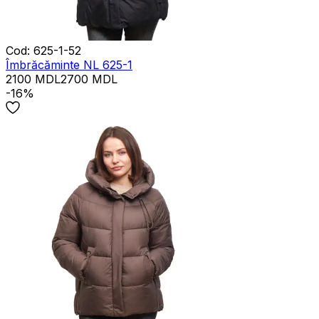
Cod
:
625-1-52
Îmbrăcăminte NL 625-1
2100
MDL
2700
MDL
-16%