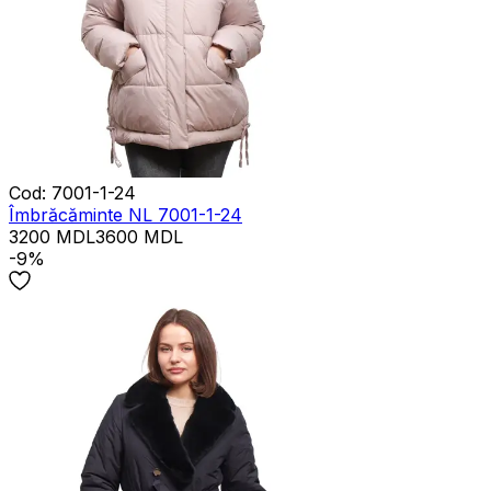
Cod
:
7001-1-24
Îmbrăcăminte NL 7001-1-24
3200
MDL
3600
MDL
-9%