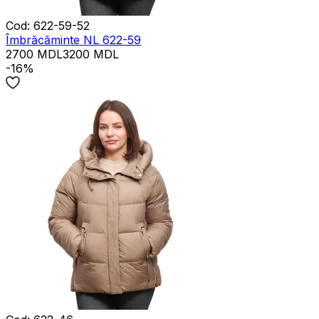
Cod
:
622-59-52
Îmbrăcăminte NL 622-59
2700
MDL
3200
MDL
-16%