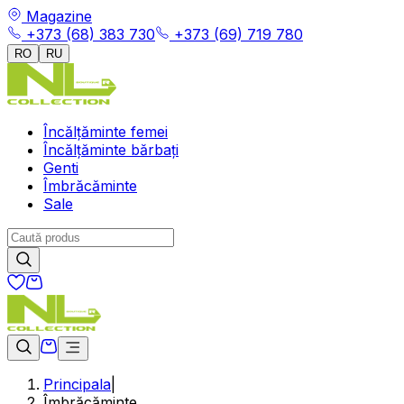
Magazine
+373 (68) 383 730
+373 (69) 719 780
RO
RU
Încălțăminte femei
Încălțăminte bărbați
Genti
Îmbrăcăminte
Sale
Principala
|
Îmbrăcăminte