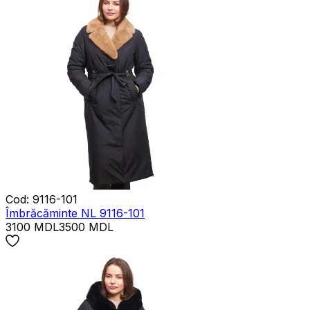
Cod
:
9116-101
Îmbrăcăminte NL 9116-101
3100
MDL
3500
MDL