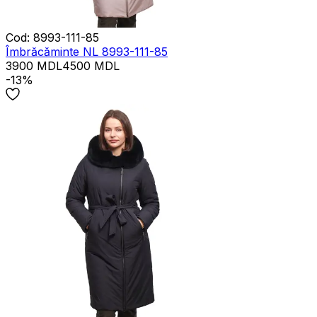
Cod
:
8993-111-85
Îmbrăcăminte NL 8993-111-85
3900
MDL
4500
MDL
-13%