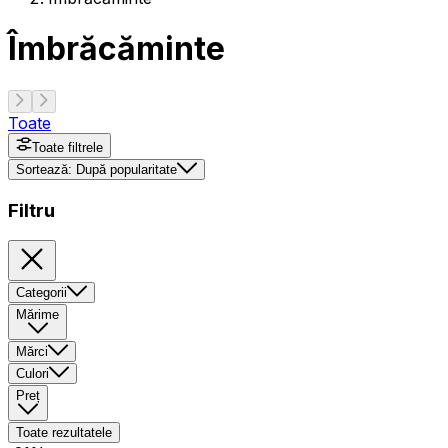
Îmbrăcăminte
Toate
Toate filtrele
Sortează:
După popularitate
Filtru
Categorii
Mărime
Mărci
Culori
Preț
Toate rezultatele