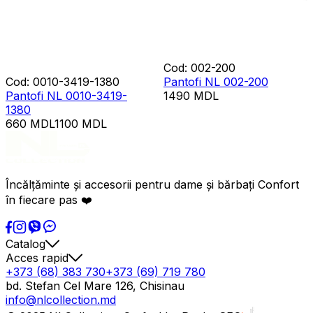
Cod
:
002-200
Cod
:
0010-3419-1380
Pantofi NL 002-200
Pantofi NL 0010-3419-
1490
MDL
1380
660
MDL
1100
MDL
Încălțăminte și accesorii pentru dame și bărbați Confort
în fiecare pas ❤️
Catalog
Acces rapid
+373 (68) 383 730
+373 (69) 719 780
bd. Stefan Cel Mare 126, Chisinau
info@nlcollection.md