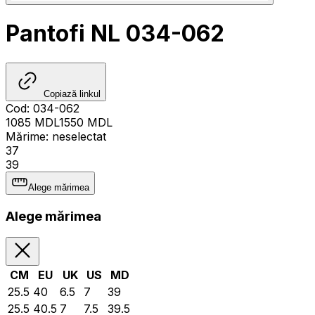
Pantofi NL 034-062
Copiază linkul
Cod
:
034-062
1085
MDL
1550
MDL
Mărime
:
neselectat
37
39
Alege mărimea
Alege mărimea
CM
EU
UK
US
MD
25.5
40
6.5
7
39
25.5
40.5
7
7.5
39.5