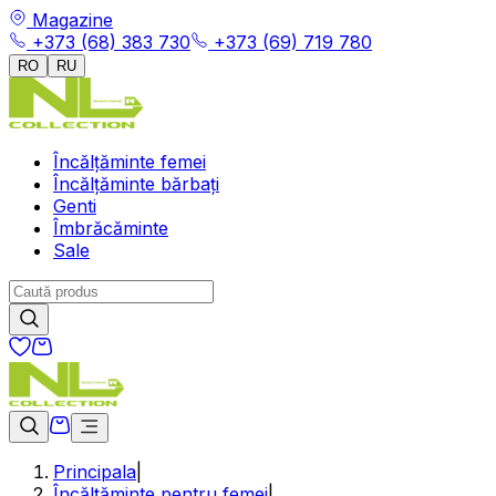
Magazine
+373 (68) 383 730
+373 (69) 719 780
RO
RU
Încălțăminte femei
Încălțăminte bărbați
Genti
Îmbrăcăminte
Sale
Principala
|
Încălțăminte pentru femei
|