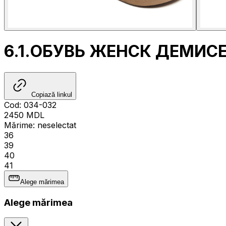
6.1.ОБУВЬ ЖЕНСК ДЕМИС
Copiază linkul
Cod
:
034-032
2450
MDL
Mărime
:
neselectat
36
39
40
41
Alege mărimea
Alege mărimea