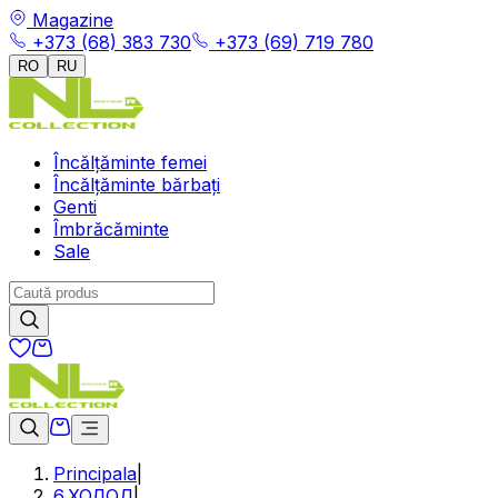
Magazine
+373 (68) 383 730
+373 (69) 719 780
RO
RU
Încălțăminte femei
Încălțăminte bărbați
Genti
Îmbrăcăminte
Sale
Principala
|
6.ХОЛОД
|