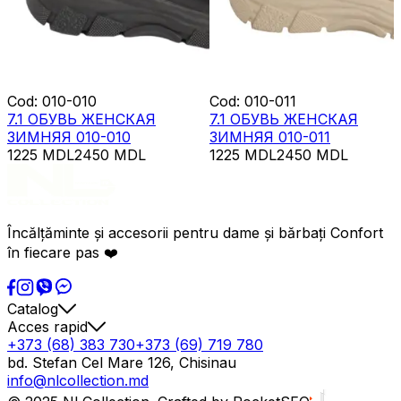
Cod
:
010-010
Cod
:
010-011
7.1 ОБУВЬ ЖЕНСКАЯ
7.1 ОБУВЬ ЖЕНСКАЯ
ЗИМНЯЯ 010-010
ЗИМНЯЯ 010-011
1225
MDL
2450
MDL
1225
MDL
2450
MDL
Încălțăminte și accesorii pentru dame și bărbați Confort
în fiecare pas ❤️
Catalog
Acces rapid
+373 (68) 383 730
+373 (69) 719 780
bd. Stefan Cel Mare 126, Chisinau
info@nlcollection.md