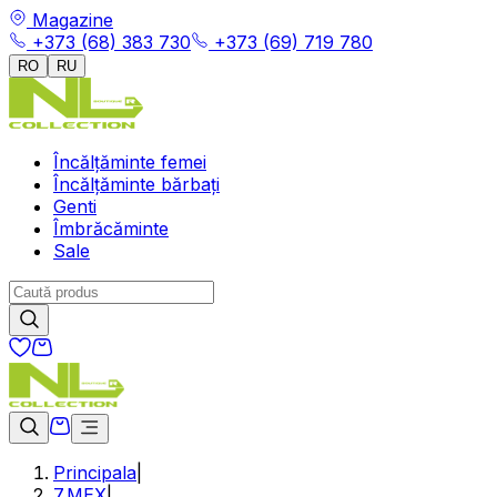
Magazine
+373 (68) 383 730
+373 (69) 719 780
RO
RU
Încălțăminte femei
Încălțăminte bărbați
Genti
Îmbrăcăminte
Sale
Principala
|
7.МЕХ
|