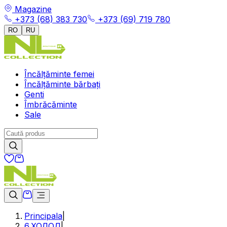
Magazine
+373 (68) 383 730
+373 (69) 719 780
RO
RU
Încălțăminte femei
Încălțăminte bărbați
Genti
Îmbrăcăminte
Sale
Principala
|
6.ХОЛОД
|