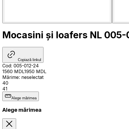
Mocasini și loafers NL 005
Copiază linkul
Cod
:
005-012-24
1560
MDL
1950
MDL
Mărime
:
neselectat
40
41
Alege mărimea
Alege mărimea