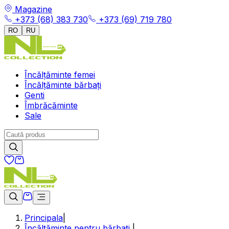
Magazine
+373 (68) 383 730
+373 (69) 719 780
RO
RU
Încălțăminte femei
Încălțăminte bărbați
Genti
Îmbrăcăminte
Sale
Principala
|
Încălțăminte pentru bărbați
|