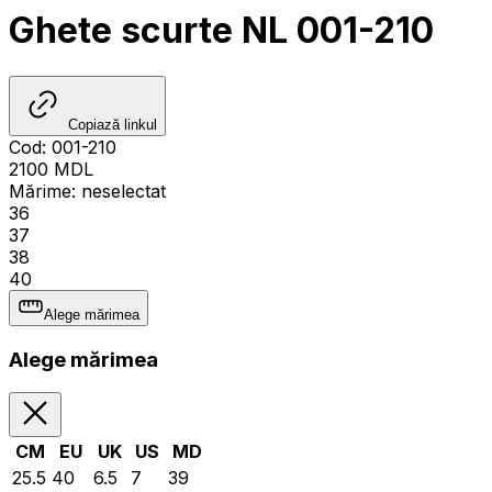
Ghete scurte NL 001-210
Copiază linkul
Cod
:
001-210
2100
MDL
Mărime
:
neselectat
36
37
38
40
Alege mărimea
Alege mărimea
CM
EU
UK
US
MD
25.5
40
6.5
7
39