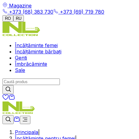
Magazine
+373 (68) 383 730
+373 (69) 719 780
RO
RU
Încălțăminte femei
Încălțăminte bărbați
Genti
Îmbrăcăminte
Sale
Principala
|
Încălțăminte pentru femei
|