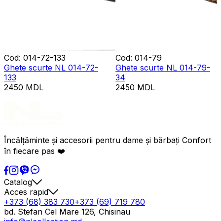
Cod
:
014-72-133
Cod
:
014-79
Ghete scurte NL 014-72-
Ghete scurte NL 014-79-
133
34
2450
MDL
2450
MDL
Încălțăminte și accesorii pentru dame și bărbați Confort
în fiecare pas ❤️
Catalog
Acces rapid
+373 (68) 383 730
+373 (69) 719 780
bd. Stefan Cel Mare 126, Chisinau