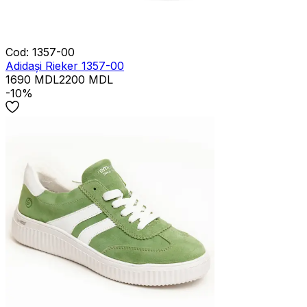
Cod
:
1357-00
Adidași Rieker 1357-00
1690
MDL
2200
MDL
-10%