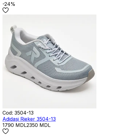
-24%
Cod
:
3504-13
Adidași Rieker 3504-13
1790
MDL
2350
MDL