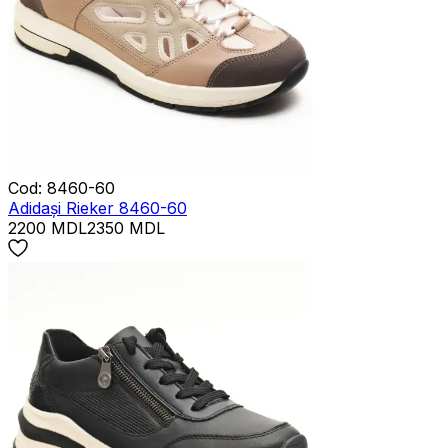
Cod
:
8460-60
Adidași Rieker 8460-60
2200
MDL
2350
MDL