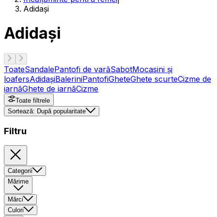
Adidași
Adidași
Toate
Sandale
Pantofi de vară
Sabot
Mocasini și
loafers
Adidași
Balerini
Pantofi
Ghete
Ghete scurte
Cizme de
iarnă
Ghete de iarnă
Cizme
Toate filtrele
Sortează:
După popularitate
Filtru
Categorii
Mărime
Mărci
Culori