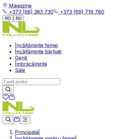
Magazine
+373 (68) 383 730
+373 (69) 719 780
RO
RU
Încălțăminte femei
Încălțăminte bărbați
Genti
Îmbrăcăminte
Sale
Principala
|
Încălțăminte pentru femei
|