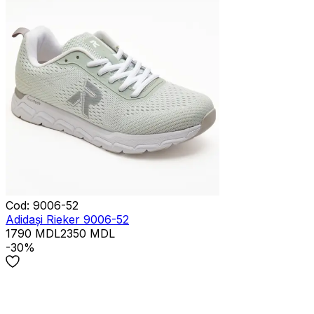
Cod
:
9006-52
Adidași Rieker 9006-52
1790
MDL
2350
MDL
-30%