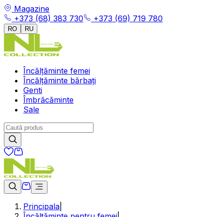
Magazine
+373 (68) 383 730
+373 (69) 719 780
RO
RU
Încălțăminte femei
Încălțăminte bărbați
Genti
Îmbrăcăminte
Sale
Principala
|
Încălțăminte pentru femei
|