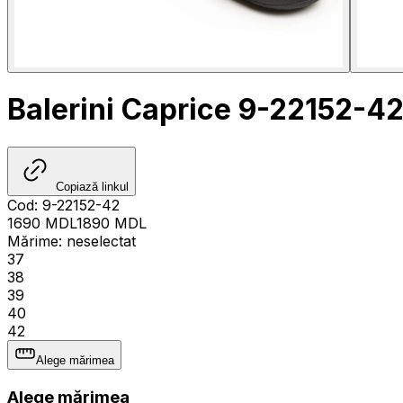
Balerini Caprice 9-22152-4
Copiază linkul
Cod
:
9-22152-42
1690
MDL
1890
MDL
Mărime
:
neselectat
37
38
39
40
42
Alege mărimea
Alege mărimea