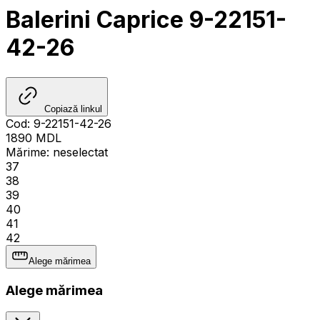
Balerini Caprice 9-22151-
42-26
Copiază linkul
Cod
:
9-22151-42-26
1890
MDL
Mărime
:
neselectat
37
38
39
40
41
42
Alege mărimea
Alege mărimea