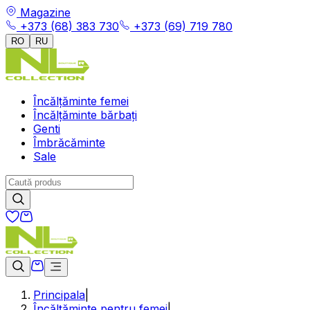
Magazine
+373 (68) 383 730
+373 (69) 719 780
RO
RU
Încălțăminte femei
Încălțăminte bărbați
Genti
Îmbrăcăminte
Sale
Principala
|
Încălțăminte pentru femei
|