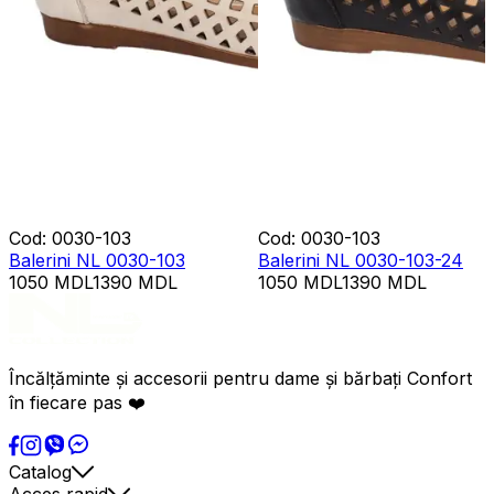
Cod
:
0030-103
Cod
:
0030-103
Balerini NL 0030-103
Balerini NL 0030-103-24
1050
MDL
1390
MDL
1050
MDL
1390
MDL
Încălțăminte și accesorii pentru dame și bărbați Confort
în fiecare pas ❤️
Catalog