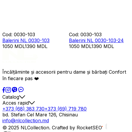
Cod
:
0030-103
Cod
:
0030-103
Balerini NL 0030-103
Balerini NL 0030-103-24
1050
MDL
1390
MDL
1050
MDL
1390
MDL
Încălțăminte și accesorii pentru dame și bărbați Confort
în fiecare pas ❤️
Catalog
Acces rapid
+373 (68) 383 730
+373 (69) 719 780
bd. Stefan Cel Mare 126, Chisinau
info@nlcollection.md
© 2025 NLCollection. Crafted by RocketSEO