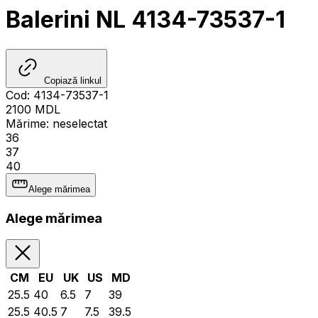
Balerini NL 4134-73537-1
Copiază linkul
Cod
:
4134-73537-1
2100
MDL
Mărime
:
neselectat
36
37
40
Alege mărimea
Alege mărimea
CM
EU
UK
US
MD
25.5
40
6.5
7
39
25.5
40.5
7
7.5
39.5