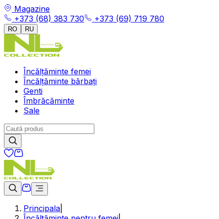
Magazine
+373 (68) 383 730
+373 (69) 719 780
RO
RU
Încălțăminte femei
Încălțăminte bărbați
Genti
Îmbrăcăminte
Sale
Principala
|
Încălțăminte pentru femei
|