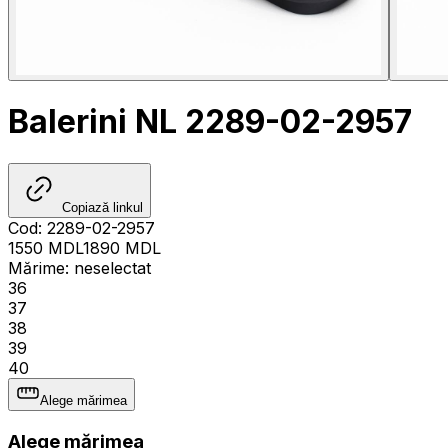
Balerini NL 2289-02-2957
Copiază linkul
Cod
:
2289-02-2957
1550
MDL
1890
MDL
Mărime
:
neselectat
36
37
38
39
40
Alege mărimea
Alege mărimea