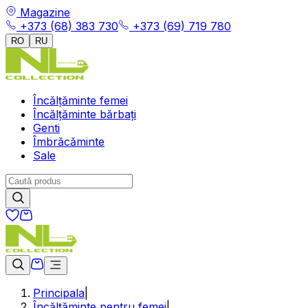
Magazine
+373 (68) 383 730
+373 (69) 719 780
RO
RU
Încălțăminte femei
Încălțăminte bărbați
Genti
Îmbrăcăminte
Sale
Principala
|
Încălțăminte pentru femei
|