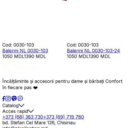
Cod
:
0030-103
Cod
:
0030-103
Balerini NL 0030-103
Balerini NL 0030-103-24
1050
MDL
1390
MDL
1050
MDL
1390
MDL
Încălțăminte și accesorii pentru dame și bărbați Confort
în fiecare pas ❤️
Catalog
Acces rapid
+373 (68) 383 730
+373 (69) 719 780
bd. Stefan Cel Mare 126, Chisinau