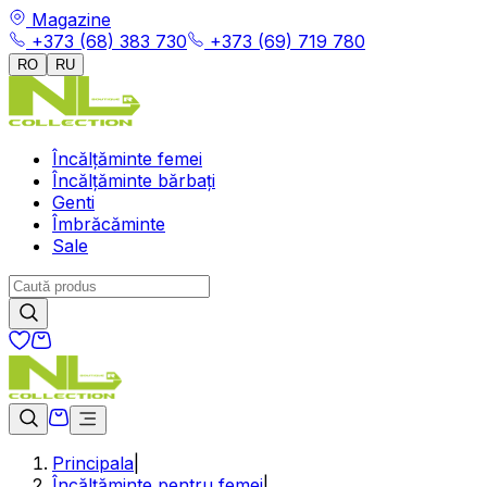
Magazine
+373 (68) 383 730
+373 (69) 719 780
RO
RU
Încălțăminte femei
Încălțăminte bărbați
Genti
Îmbrăcăminte
Sale
Principala
|
Încălțăminte pentru femei
|