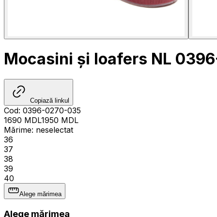
Mocasini și loafers NL 039
Copiază linkul
Cod
:
0396-0270-035
1690
MDL
1950
MDL
Mărime
:
neselectat
36
37
38
39
40
Alege mărimea
Alege mărimea