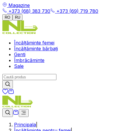
Magazine
+373 (68) 383 730
+373 (69) 719 780
RO
RU
Încălțăminte femei
Încălțăminte bărbați
Genti
Îmbrăcăminte
Sale
Principala
|
Încălțăminte pentru femei
|