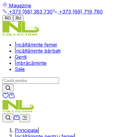
Magazine
+373 (68) 383 730
+373 (69) 719 780
RO
RU
Încălțăminte femei
Încălțăminte bărbați
Genti
Îmbrăcăminte
Sale
Principala
|
Încălțăminte pentru femei
|