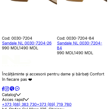
Cod
:
0030-7204
Cod
:
0030-7204-84
Sandale NL 0030-7204-26
Sandale NL 0030-7204-
990
MDL
1490
MDL
84
990
MDL
1490
MDL
Încălțăminte și accesorii pentru dame și bărbați Confort
în fiecare pas ❤️
Catalog
Acces rapid
+373 (68) 383 730
+373 (69) 719 780