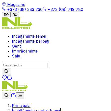
Magazine
+373 (68) 383 730
+373 (69) 719 780
RO
RU
Încălțăminte femei
Încălțăminte bărbați
Genti
Îmbrăcăminte
Sale
Principala
|
Încălțăminte pentru femei
|