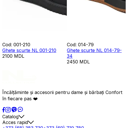
Cod
:
001-210
Cod
:
014-79
Ghete scurte NL 001-210
Ghete scurte NL 014-79-
2100
MDL
34
2450
MDL
Încălțăminte și accesorii pentru dame și bărbați Confort
în fiecare pas ❤️
Catalog
Acces rapid