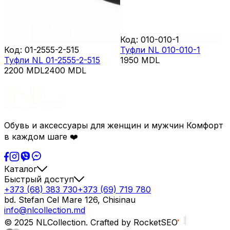
Код
:
010-010-1
Код
:
01-2555-2-515
Туфли NL 010-010-1
Туфли NL 01-2555-2-515
1950
MDL
2200
MDL
2400
MDL
Обувь и аксессуары для женщин и мужчин Комфорт
в каждом шаге ❤️
Каталог
Быстрый доступ
+373 (68) 383 730
+373 (69) 719 780
bd. Stefan Cel Mare 126, Chisinau
info@nlcollection.md
© 2025 NLCollection. Crafted by RocketSEO