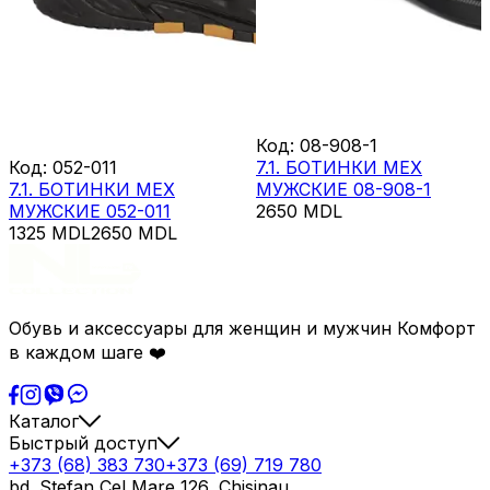
Код
:
08-908-1
Код
:
052-011
7.1. БОТИНКИ МЕХ
7.1. БОТИНКИ МЕХ
МУЖСКИЕ 08-908-1
МУЖСКИЕ 052-011
2650
MDL
1325
MDL
2650
MDL
Обувь и аксессуары для женщин и мужчин Комфорт
в каждом шаге ❤️
Каталог
Быстрый доступ
+373 (68) 383 730
+373 (69) 719 780
bd. Stefan Cel Mare 126, Chisinau