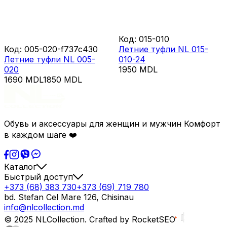
Код
:
015-010
Код
:
005-020-f737c430
Летние туфли NL 015-
Летние туфли NL 005-
010-24
020
1950
MDL
1690
MDL
1850
MDL
Обувь и аксессуары для женщин и мужчин Комфорт
в каждом шаге ❤️
Каталог
Быстрый доступ
+373 (68) 383 730
+373 (69) 719 780
bd. Stefan Cel Mare 126, Chisinau
info@nlcollection.md
© 2025 NLCollection. Crafted by RocketSEO