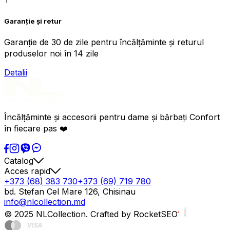
Garanție și retur
Garanție de 30 de zile pentru încălțăminte și returul
produselor noi în 14 zile
Detalii
Încălțăminte și accesorii pentru dame și bărbați Confort
în fiecare pas ❤️
Catalog
Acces rapid
+373 (68) 383 730
+373 (69) 719 780
bd. Stefan Cel Mare 126, Chisinau
info@nlcollection.md
© 2025 NLCollection. Crafted by RocketSEO