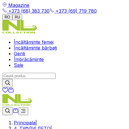
Magazine
+373 (68) 383 730
+373 (69) 719 780
RO
RU
Încălțăminte femei
Încălțăminte bărbați
Genti
Îmbrăcăminte
Sale
Principala
|
4. ТУФЛИ ЛЕТО
|