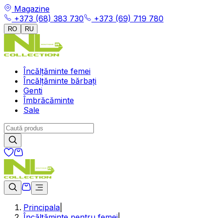
Magazine
+373 (68) 383 730
+373 (69) 719 780
RO
RU
Încălțăminte femei
Încălțăminte bărbați
Genti
Îmbrăcăminte
Sale
Principala
|
Încălțăminte pentru femei
|