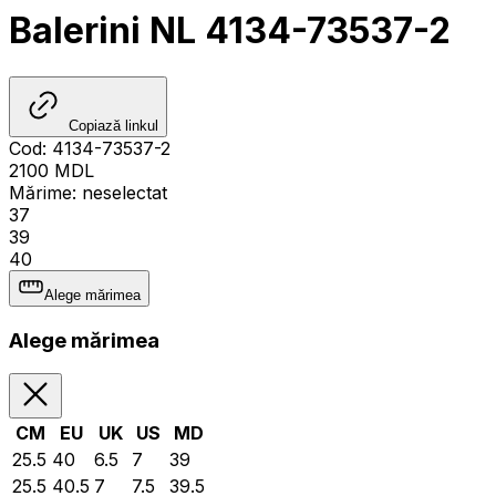
Balerini NL 4134-73537-2
Copiază linkul
Cod
:
4134-73537-2
2100
MDL
Mărime
:
neselectat
37
39
40
Alege mărimea
Alege mărimea
CM
EU
UK
US
MD
25.5
40
6.5
7
39
25.5
40.5
7
7.5
39.5