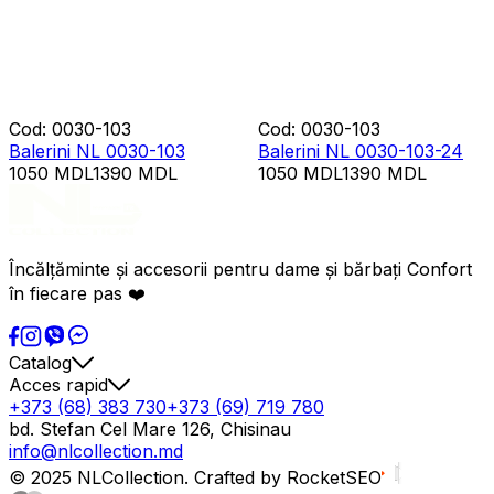
Cod
:
0030-103
Cod
:
0030-103
Balerini NL 0030-103
Balerini NL 0030-103-24
1050
MDL
1390
MDL
1050
MDL
1390
MDL
Încălțăminte și accesorii pentru dame și bărbați Confort
în fiecare pas ❤️
Catalog
Acces rapid
+373 (68) 383 730
+373 (69) 719 780
bd. Stefan Cel Mare 126, Chisinau
info@nlcollection.md
© 2025 NLCollection. Crafted by RocketSEO