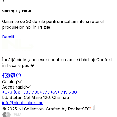
Garanție și retur
Garanție de 30 de zile pentru încălțăminte și returul
produselor noi în 14 zile
Detalii
Încălțăminte și accesorii pentru dame și bărbați Confort
în fiecare pas ❤️
Catalog
Acces rapid
+373 (68) 383 730
+373 (69) 719 780
bd. Stefan Cel Mare 126, Chisinau
info@nlcollection.md
© 2025 NLCollection. Crafted by RocketSEO