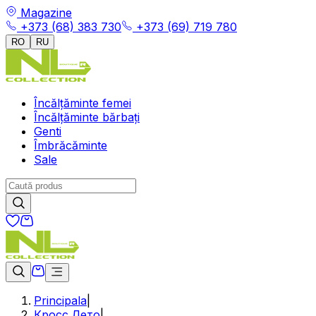
Magazine
+373 (68) 383 730
+373 (69) 719 780
RO
RU
Încălțăminte femei
Încălțăminte bărbați
Genti
Îmbrăcăminte
Sale
Principala
|
Кросс Лето
|