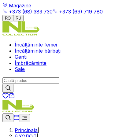
Magazine
+373 (68) 383 730
+373 (69) 719 780
RO
RU
Încălțăminte femei
Încălțăminte bărbați
Genti
Îmbrăcăminte
Sale
Principala
|
6.ХОЛОД
|