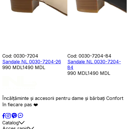
Cod
:
0030-7204
Cod
:
0030-7204-84
Sandale NL 0030-7204-26
Sandale NL 0030-7204-
990
MDL
1490
MDL
84
990
MDL
1490
MDL
Încălțăminte și accesorii pentru dame și bărbați Confort
în fiecare pas ❤️
Catalog
Acces rapid