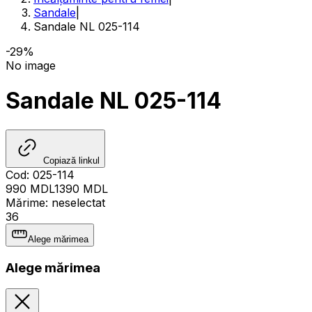
Sandale
|
Sandale NL 025-114
-29%
No image
Sandale NL 025-114
Copiază linkul
Cod
:
025-114
990
MDL
1390
MDL
Mărime
:
neselectat
36
Alege mărimea
Alege mărimea