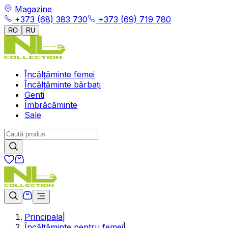
Magazine
+373 (68) 383 730
+373 (69) 719 780
RO
RU
Încălțăminte femei
Încălțăminte bărbați
Genti
Îmbrăcăminte
Sale
Principala
|
Încălțăminte pentru femei
|