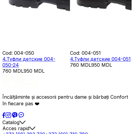
Cod
:
004-050
Cod
:
004-051
4.Туфли детские 004-
4.Туфли детские 004-051
050-24
760
MDL
950
MDL
760
MDL
950
MDL
Încălțăminte și accesorii pentru dame și bărbați Confort
în fiecare pas ❤️
Catalog
Acces rapid