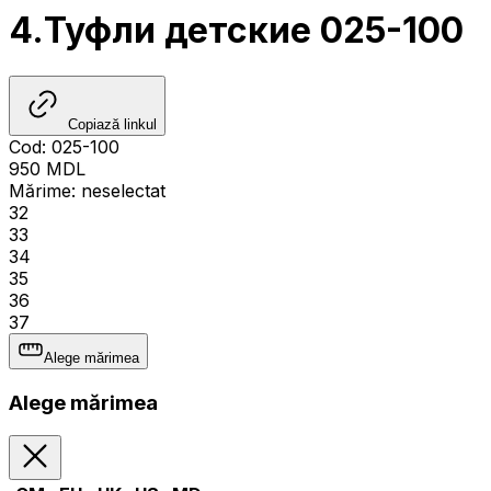
4.Туфли детские 025-100
Copiază linkul
Cod
:
025-100
950
MDL
Mărime
:
neselectat
32
33
34
35
36
37
Alege mărimea
Alege mărimea