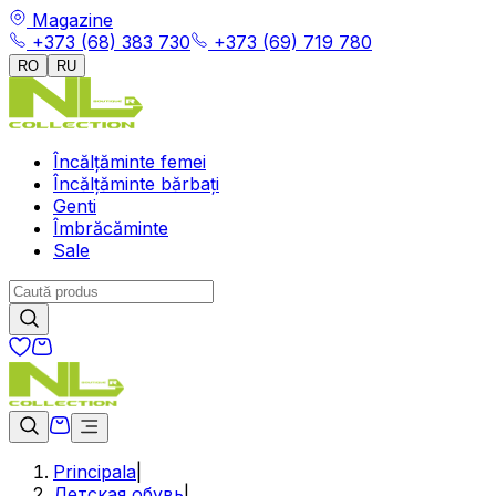
Magazine
+373 (68) 383 730
+373 (69) 719 780
RO
RU
Încălțăminte femei
Încălțăminte bărbați
Genti
Îmbrăcăminte
Sale
Principala
|
Детская обувь
|