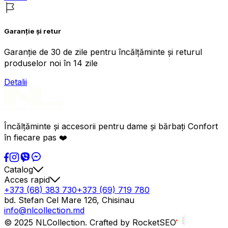
Garanție și retur
Garanție de 30 de zile pentru încălțăminte și returul
produselor noi în 14 zile
Detalii
Încălțăminte și accesorii pentru dame și bărbați Confort
în fiecare pas ❤️
Catalog
Acces rapid
+373 (68) 383 730
+373 (69) 719 780
bd. Stefan Cel Mare 126, Chisinau
info@nlcollection.md
© 2025 NLCollection. Crafted by RocketSEO