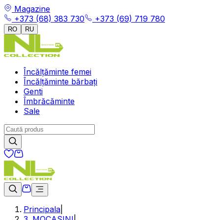
Magazine
+373 (68) 383 730
+373 (69) 719 780
RO
RU
Încălțăminte femei
Încălțăminte bărbați
Genti
Îmbrăcăminte
Sale
Principala
|
3. MOCASINI
|