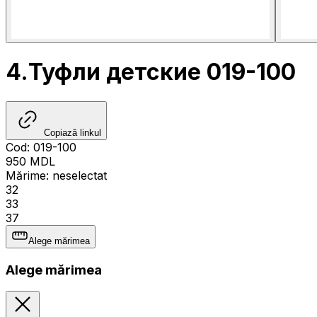
4.Туфли детские 019-100
Copiază linkul
Cod
:
019-100
950
MDL
Mărime
:
neselectat
32
33
37
Alege mărimea
Alege mărimea