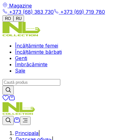
Magazine
+373 (68) 383 730
+373 (69) 719 780
RO
RU
Încălțăminte femei
Încălțăminte bărbați
Genti
Îmbrăcăminte
Sale
Principala
|
Детская обувь
|