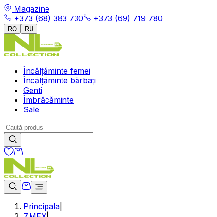
Magazine
+373 (68) 383 730
+373 (69) 719 780
RO
RU
Încălțăminte femei
Încălțăminte bărbați
Genti
Îmbrăcăminte
Sale
Principala
|
7.МЕХ
|