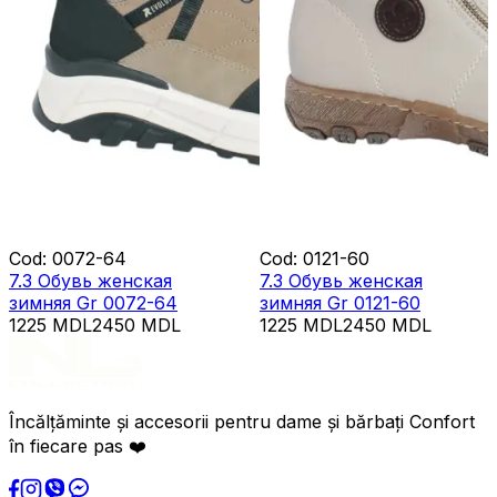
Cod
:
0072-64
Cod
:
0121-60
7.3 Обувь женская
7.3 Обувь женская
зимняя Gr 0072-64
зимняя Gr 0121-60
1225
MDL
2450
MDL
1225
MDL
2450
MDL
Încălțăminte și accesorii pentru dame și bărbați Confort
în fiecare pas ❤️