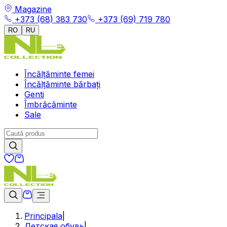
Magazine
+373 (68) 383 730
+373 (69) 719 780
RO
RU
Încălțăminte femei
Încălțăminte bărbați
Genti
Îmbrăcăminte
Sale
Principala
|
Детская обувь
|