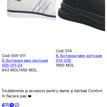
Cod
:
014
Cod
:
005-011
6. Ботинки мех детские
6. Ботинки мех детские
014-030
005-011-24
1650
MDL
943
MDL
1450
MDL
Încălțăminte și accesorii pentru dame și bărbați Confort
în fiecare pas ❤️