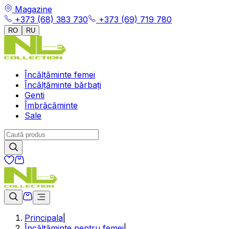
Magazine
+373 (68) 383 730
+373 (69) 719 780
RO
RU
Încălțăminte femei
Încălțăminte bărbați
Genti
Îmbrăcăminte
Sale
Principala
|
Încălțăminte pentru femei
|