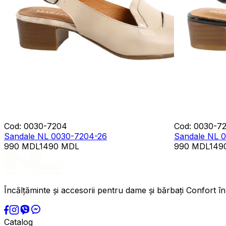
Cod
:
0030-7204
Cod
:
0030-7
Sandale NL 0030-7204-26
Sandale NL 
990
MDL
1490
MDL
990
MDL
149
Încălțăminte și accesorii pentru dame și bărbați Confort în
Catalog