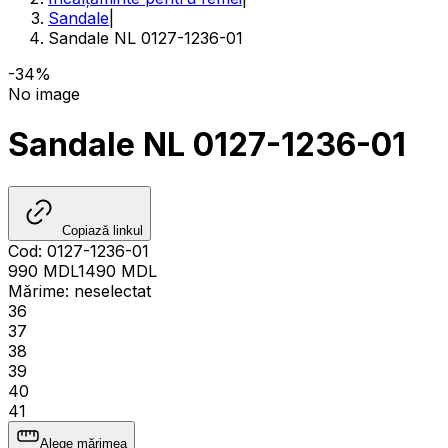
Sandale
|
Sandale NL 0127-1236-01
-34%
No image
Sandale NL 0127-1236-01
Copiază linkul
Cod
:
0127-1236-01
990
MDL
1490
MDL
Mărime
:
neselectat
36
37
38
39
40
41
Alege mărimea