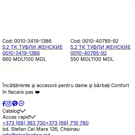
Cod
:
0010-3419-1386
Cod
:
0010-40785-92
5.2 ТК ТУФЛИ ЖЕНСКИЕ
5.2 ТК ТУФЛИ ЖЕНСКИЕ
0010-3419-1386
0010-40785-92
660
MDL
1100
MDL
550
MDL
1100
MDL
Încălțăminte și accesorii pentru dame și bărbați Confort
în fiecare pas ❤️
Catalog
Acces rapid
+373 (68) 383 730
+373 (69) 719 780
bd. Stefan Cel Mare 126, Chisinau