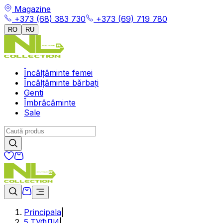
Magazine
+373 (68) 383 730
+373 (69) 719 780
RO
RU
Încălțăminte femei
Încălțăminte bărbați
Genti
Îmbrăcăminte
Sale
Principala
|
5.ТУФЛИ
|