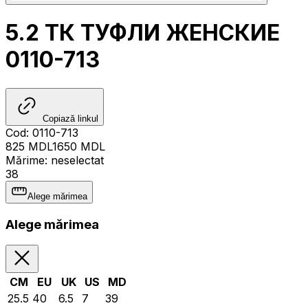
5.2 ТК ТУФЛИ ЖЕНСКИЕ
0110-713
Copiază linkul
Cod
:
0110-713
825
MDL
1650
MDL
Mărime
:
neselectat
38
Alege mărimea
Alege mărimea
CM
EU
UK
US
MD
25.5
40
6.5
7
39