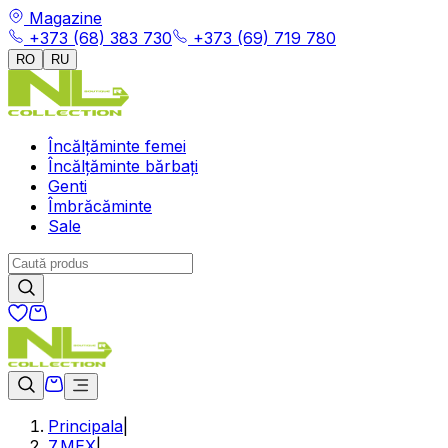
Magazine
+373 (68) 383 730
+373 (69) 719 780
RO
RU
Încălțăminte femei
Încălțăminte bărbați
Genti
Îmbrăcăminte
Sale
Principala
|
7.МЕХ
|