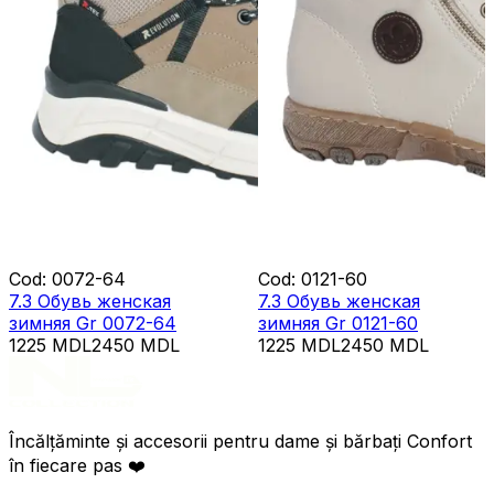
Cod
:
0072-64
Cod
:
0121-60
7.3 Обувь женская
7.3 Обувь женская
зимняя Gr 0072-64
зимняя Gr 0121-60
1225
MDL
2450
MDL
1225
MDL
2450
MDL
Încălțăminte și accesorii pentru dame și bărbați Confort
în fiecare pas ❤️