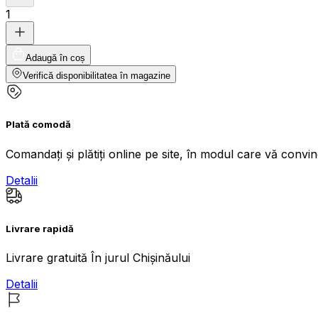
1
Adaugă în coș
Verifică disponibilitatea în magazine
Plată comodă
Comandați și plătiți online pe site, în modul care vă convi
Detalii
Livrare rapidă
Livrare gratuită În jurul Chișinăului
Detalii