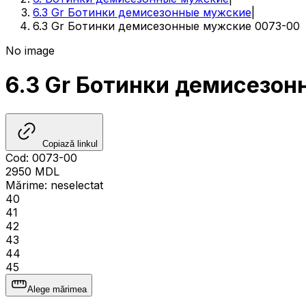
6.3 Gr Ботинки демисезонные мужские
|
6.3 Gr Ботинки демисезонные мужские 0073-00
No image
6.3 Gr Ботинки демисезо
Copiază linkul
Cod
:
0073-00
2950
MDL
Mărime
:
neselectat
40
41
42
43
44
45
Alege mărimea