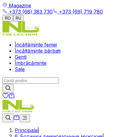
Magazine
+373 (68) 383 730
+373 (69) 719 780
RO
RU
Încălțăminte femei
Încălțăminte bărbați
Genti
Îmbrăcăminte
Sale
Principala
|
6. Ботинки демисезонные мужские
|