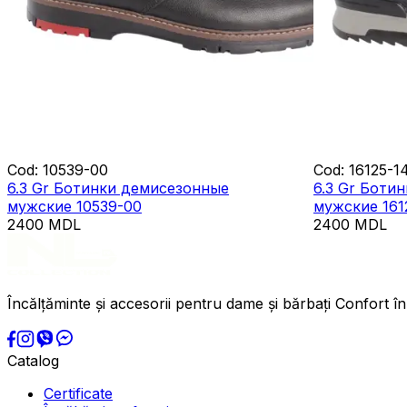
Cod
:
10539-00
Cod
:
16125-1
6.3 Gr Ботинки демисезонные
6.3 Gr Боти
мужские 10539-00
мужские 161
2400
MDL
2400
MDL
Încălțăminte și accesorii pentru dame și bărbați Confort în
Catalog
Certificate