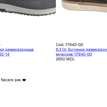
4
Cod
:
17940-00
нки демисезонные
6.3 Gr Ботинки демисезо
25-14
мужские 17940-00
2650
MDL
 fiecare pas ❤️