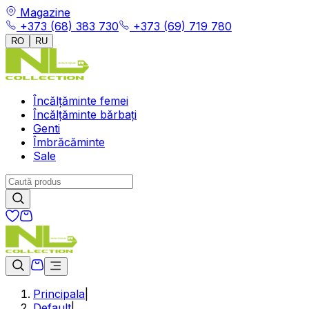
Magazine
+373 (68) 383 730
+373 (69) 719 780
RO
RU
Încălțăminte femei
Încălțăminte bărbați
Genti
Îmbrăcăminte
Sale
Principala
|
Default
|