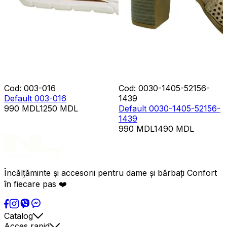
Cod
:
003-016
Cod
:
0030-1405-52156-
Default 003-016
1439
990
MDL
1250
MDL
Default 0030-1405-52156-
1439
990
MDL
1490
MDL
Încălțăminte și accesorii pentru dame și bărbați Confort
în fiecare pas ❤️
Catalog
Acces rapid