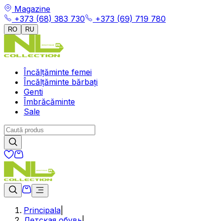
Magazine
+373 (68) 383 730
+373 (69) 719 780
RO
RU
Încălțăminte femei
Încălțăminte bărbați
Genti
Îmbrăcăminte
Sale
Principala
|
Детская обувь
|