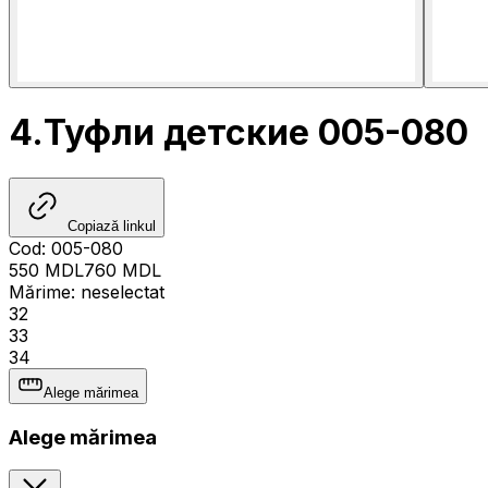
4.Туфли детские 005-080
Copiază linkul
Cod
:
005-080
550
MDL
760
MDL
Mărime
:
neselectat
32
33
34
Alege mărimea
Alege mărimea