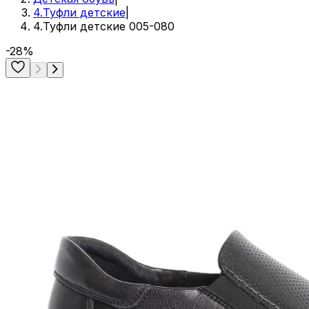
4.Туфли детские
|
4.Туфли детские 005-080
-28%