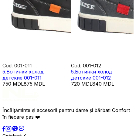
Cod
:
001-011
Cod
:
001-012
5.Ботинки холод
5.Ботинки холод
детские 001-011
детские 001-012
750
MDL
875
MDL
720
MDL
840
MDL
Încălțăminte și accesorii pentru dame și bărbați Confort
în fiecare pas ❤️