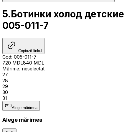
5.Ботинки холод детские
005-011-7
Copiază linkul
Cod
:
005-011-7
720
MDL
840
MDL
Mărime
:
neselectat
27
28
29
30
31
Alege mărimea
Alege mărimea