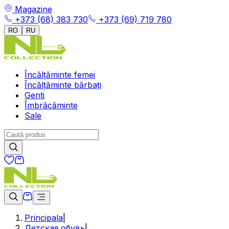
Magazine
+373 (68) 383 730
+373 (69) 719 780
RO
RU
Încălțăminte femei
Încălțăminte bărbați
Genti
Îmbrăcăminte
Sale
Principala
|
Детская обувь
|