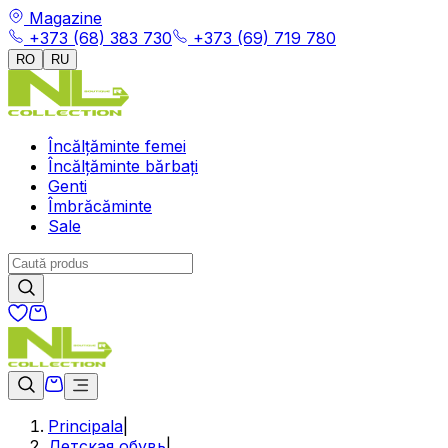
Magazine
+373 (68) 383 730
+373 (69) 719 780
RO
RU
Încălțăminte femei
Încălțăminte bărbați
Genti
Îmbrăcăminte
Sale
Principala
|
Детская обувь
|