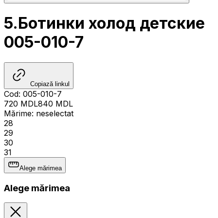
5.Ботинки холод детские
005-010-7
Copiază linkul
Cod
:
005-010-7
720
MDL
840
MDL
Mărime
:
neselectat
28
29
30
31
Alege mărimea
Alege mărimea