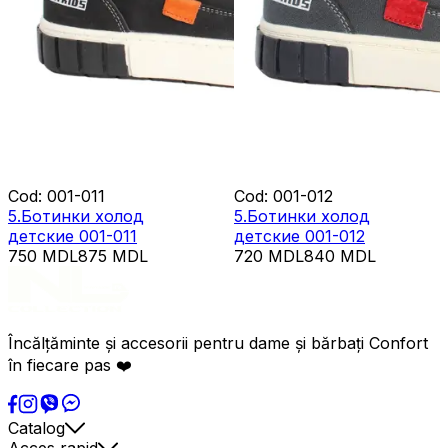
Cod
:
001-011
Cod
:
001-012
5.Ботинки холод
5.Ботинки холод
детские 001-011
детские 001-012
750
MDL
875
MDL
720
MDL
840
MDL
Încălțăminte și accesorii pentru dame și bărbați Confort
în fiecare pas ❤️
Catalog