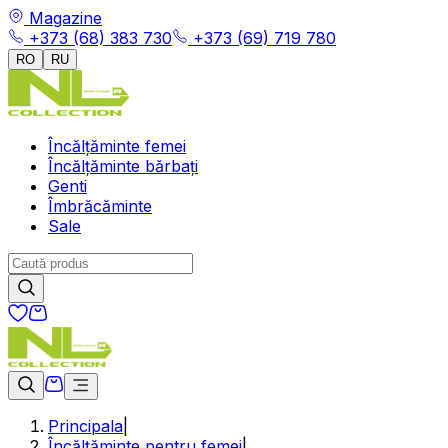
Magazine
+373 (68) 383 730
+373 (69) 719 780
RO
RU
Încălțăminte femei
Încălțăminte bărbați
Genti
Îmbrăcăminte
Sale
Principala
|
Încălțăminte pentru femei
|