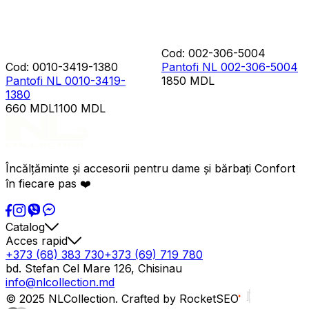
Cod
:
002-306-5004
Cod
:
0010-3419-1380
Pantofi NL 002-306-5004
Pantofi NL 0010-3419-
1850
MDL
1380
660
MDL
1100
MDL
Încălțăminte și accesorii pentru dame și bărbați Confort
în fiecare pas ❤️
Catalog
Acces rapid
+373 (68) 383 730
+373 (69) 719 780
bd. Stefan Cel Mare 126, Chisinau
info@nlcollection.md
© 2025 NLCollection. Crafted by RocketSEO