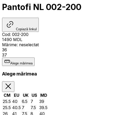
Pantofi NL 002-200
Copiază linkul
Cod
:
002-200
1490
MDL
Mărime
:
neselectat
36
37
Alege mărimea
Alege mărimea
CM
EU
UK
US
MD
25.5
40
6.5
7
39
25.5
40.5
7
7.5
39.5
26
41
7.5
8
40