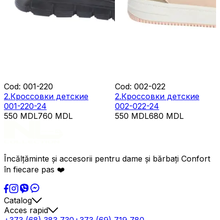
Cod
:
001-220
Cod
:
002-022
2.Кроссовки детские
2.Кроссовки детские
001-220-24
002-022-24
550
MDL
760
MDL
550
MDL
680
MDL
Încălțăminte și accesorii pentru dame și bărbați Confort
în fiecare pas ❤️
Catalog
Acces rapid