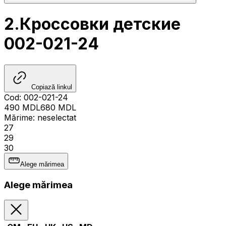
2.Кроссовки детские
002-021-24
Copiază linkul
Cod
:
002-021-24
490
MDL
680
MDL
Mărime
:
neselectat
27
29
30
Alege mărimea
Alege mărimea