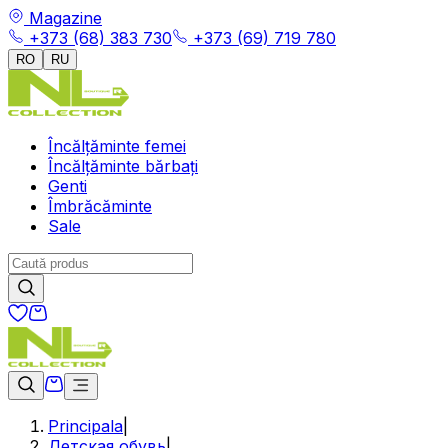
Magazine
+373 (68) 383 730
+373 (69) 719 780
RO
RU
Încălțăminte femei
Încălțăminte bărbați
Genti
Îmbrăcăminte
Sale
Principala
|
Детская обувь
|