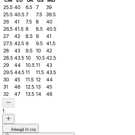
CM
EU
UK
US
MD
25.5
40
6.5
7
39
25.5
40.5
7
7.5
39.5
26
41
7.5
8
40
26.5
41.5
8
8.5
40.5
27
42
8.5
9
41
27.5
42.5
9
9.5
41.5
28
43
9.5
10
42
28.5
43.5
10
10.5
42.5
29
44
10.5
11
43
29.5
44.5
11
11.5
43.5
30
45
11.5
12
44
31
46
12.5
13
45
32
47
13.5
14
46
1
Adaugă în coș