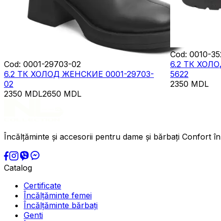
Cod
:
0010-35
Cod
:
0001-29703-02
6.2 ТК ХОЛ
6.2 ТК ХОЛОД ЖЕНСКИЕ 0001-29703-
5622
02
2350
MDL
2350
MDL
2650
MDL
Încălțăminte și accesorii pentru dame și bărbați Confort în
Catalog
Certificate
Încălțăminte femei
Încălțăminte bărbați
Genti