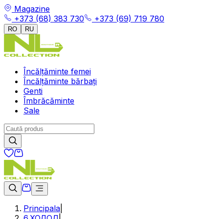
Magazine
+373 (68) 383 730
+373 (69) 719 780
RO
RU
Încălțăminte femei
Încălțăminte bărbați
Genti
Îmbrăcăminte
Sale
Principala
|
6.ХОЛОД
|