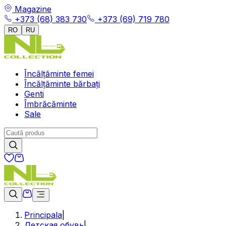
Magazine
+373 (68) 383 730
+373 (69) 719 780
RO
RU
Încălțăminte femei
Încălțăminte bărbați
Genti
Îmbrăcăminte
Sale
Principala
|
Детская обувь
|