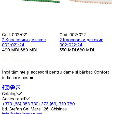
Cod
:
002-021
Cod
:
002-022
2.Кроссовки детские
2.Кроссовки детские
002-021-24
002-022-24
490
MDL
680
MDL
550
MDL
680
MDL
Încălțăminte și accesorii pentru dame și bărbați Confort
în fiecare pas ❤️
Catalog
Acces rapid
+373 (68) 383 730
+373 (69) 719 780
bd. Stefan Cel Mare 126, Chisinau