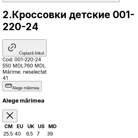
2.Кроссовки детские 001-
220-24
Copiază linkul
Cod
:
001-220-24
550
MDL
760
MDL
Mărime
:
neselectat
41
Alege mărimea
Alege mărimea
CM
EU
UK
US
MD
25.5
40
6.5
7
39