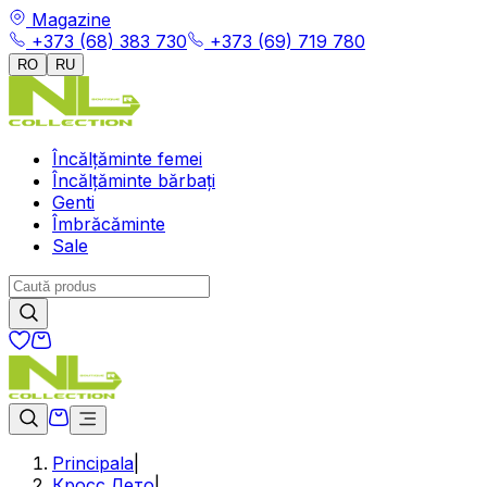
Magazine
+373 (68) 383 730
+373 (69) 719 780
RO
RU
Încălțăminte femei
Încălțăminte bărbați
Genti
Îmbrăcăminte
Sale
Principala
|
Кросс Лето
|