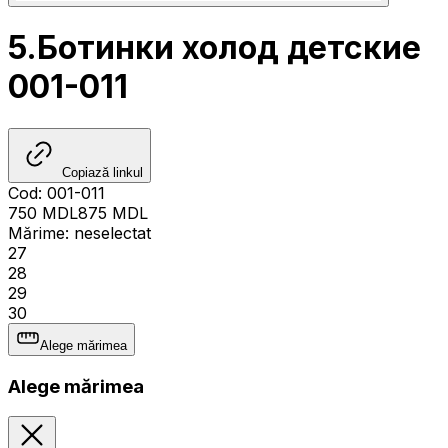
5.Ботинки холод детские
001-011
Copiază linkul
Cod
:
001-011
750
MDL
875
MDL
Mărime
:
neselectat
27
28
29
30
Alege mărimea
Alege mărimea