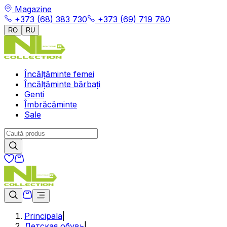
Magazine
+373 (68) 383 730
+373 (69) 719 780
RO
RU
Încălțăminte femei
Încălțăminte bărbați
Genti
Îmbrăcăminte
Sale
Principala
|
Детская обувь
|