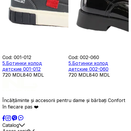
Cod
:
001-012
Cod
:
002-060
5.Ботинки холод
5.Ботинки холод
детские 001-012
детские 002-060
720
MDL
840
MDL
720
MDL
840
MDL
Încălțăminte și accesorii pentru dame și bărbați Confort
în fiecare pas ❤️
Catalog