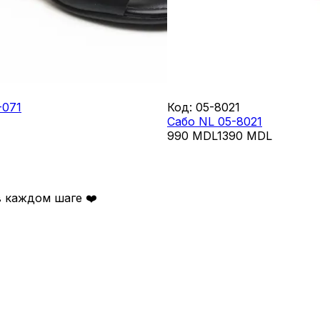
-071
Код
:
05-8021
Сабо NL 05-8021
990
MDL
1390
MDL
 каждом шаге ❤️