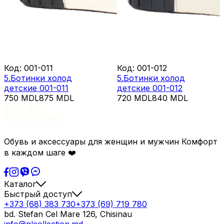
Код
:
001-011
Код
:
001-012
5.Ботинки холод
5.Ботинки холод
детские 001-011
детские 001-012
750
MDL
875
MDL
720
MDL
840
MDL
Обувь и аксессуары для женщин и мужчин Комфорт
в каждом шаге ❤️
Каталог
Быстрый доступ
+373 (68) 383 730
+373 (69) 719 780
bd. Stefan Cel Mare 126, Chisinau