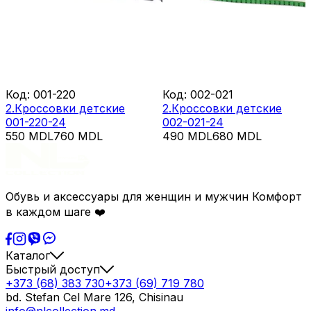
Код
:
001-220
Код
:
002-021
2.Кроссовки детские
2.Кроссовки детские
001-220-24
002-021-24
550
MDL
760
MDL
490
MDL
680
MDL
Обувь и аксессуары для женщин и мужчин Комфорт
в каждом шаге ❤️
Каталог
Быстрый доступ
+373 (68) 383 730
+373 (69) 719 780
bd. Stefan Cel Mare 126, Chisinau